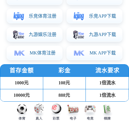
复出时间再成谜团
新奥尔良鹈鹕队的球迷们又一次陷入了失望与困惑之
中。球队官方近日确认，核心球员锡安·威廉姆森遭遇
了右脚应力性骨折，而这一伤病的根源，被多名内部
人士指向了长期困扰他的体重超标问题。这位年仅24
岁的状元秀，本被视为联盟未来的门面，却因反复的
伤病史和体重管理难题，让他的复出时间表再度笼罩
在迷雾之中。