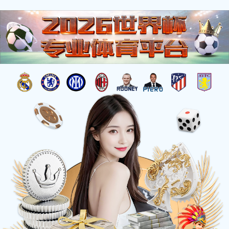
注册入口
乐鱼平台网页版
—— 比